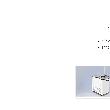
C
Víd
Inf