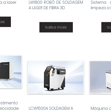
 a laser
LW1800 ROBÔ DE SOLDAGEM
Sistema
A LASER DE FIBRA 3D
limpeza a l
ais
Saiba mais
S
stimento
velocidade
LCW1500A SOLDAGEM A
Máquina d