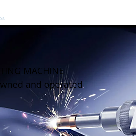
 corte, solda, marcação e limpeza a laser de fibra
OS
CONSUMÍVEIS
SERVIÇOS
GALERIAS
LASER CUT
L
TTING MACHINE
 owned and operated