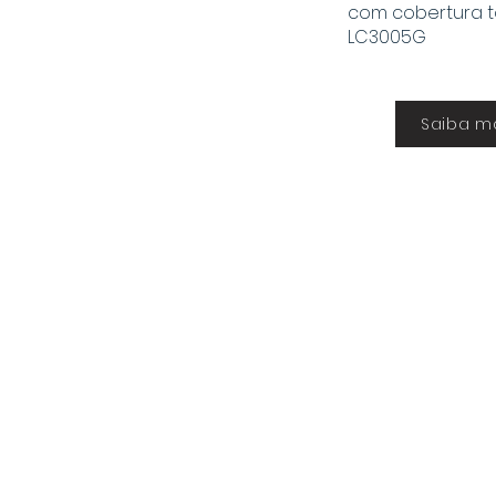
com cobertura t
LC3005G
Saiba m