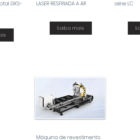
otal GKS-
LASER RESFRIADA A AR
série LC
Saiba mais
S
ais
Máquina de revestimento