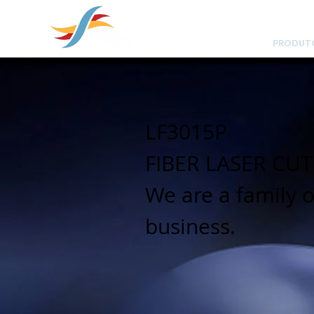
soluções em
HOME
SOBRE NÓS
PRODUT
LF3015P
FIBER LASER CU
We are a family
business.