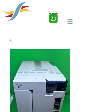
soluções em corte, solda,
marcação e limpeza a
laser de fibra