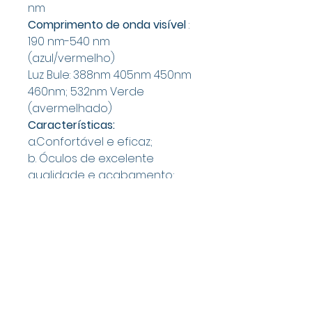
nm
Comprimento de onda visível
:
190 nm-540 nm
(azul/vermelho)
Luz Bule: 388nm 405nm 450nm
460nm; 532nm Verde
(avermelhado)
Características:
a.Confortável e eficaz;
b. Óculos de excelente
qualidade e acabamento;
c.Bons materiais e acessórios
completos;
d. Entrega rápida
Aplicação:
Adequado para
operadores envolvidos em
máquinas-ferramentas CNC,
que podem proteger seus
olhos de forma eficaz.