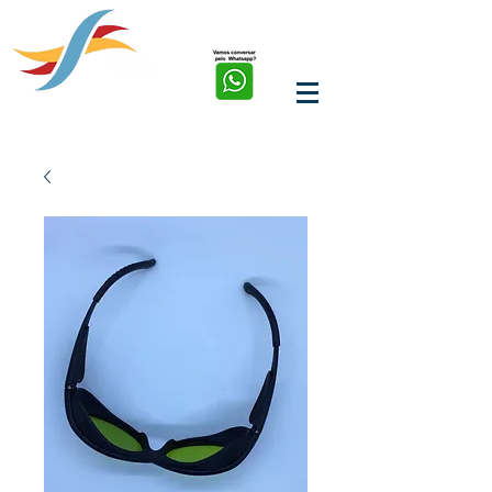
soluções em corte, solda,
marcação e limpeza a
laser de fibra