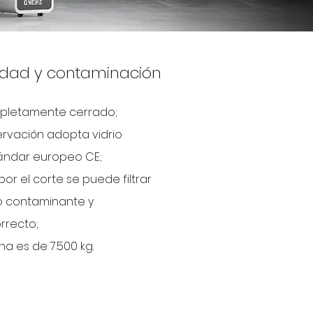
ridad y contaminación
pletamente cerrado;
rvación adopta vidrio
tándar europeo CE;
or el corte se puede filtrar
o contaminante y
rrecto;
na es de 7.500 kg.