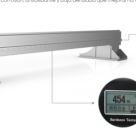
la corrosión, antioxidante y baja densidad que mejoran l