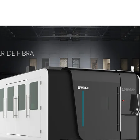
 corte, solda, marcação e limpeza a laser de fibra
OTROS
PRODUCTOS
CONSUMÍVEIS
SE
R DE FIBRA