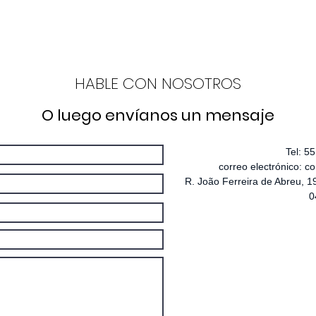
 corte, solda, marcação e limpeza a laser de fibra
OTROS
PRODUCTOS
CONSUMÍVEIS
SE
HABLE CON NOSOTROS
O luego envíanos un mensaje
Tel: 5
correo electrónico:
co
R. João Ferreira de Abreu, 19
0