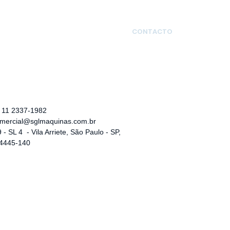
RVICIOS
GALERIAS
CONTACTO
5 11 2337-1982
mercial@sglmaquinas.com.br
 - SL 4
- Vila Arriete, São Paulo - SP,
4445-140