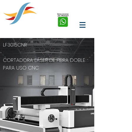
soluções em corte, solda,
marcação e limpeza a
laser de fibra
LF3015CNR
CORTADORA LÁSER DE FIBRA DOBLE
PARA USO CNC