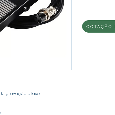
COTAÇÃO 
de gravação a laser
v