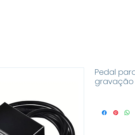
 corte, solda, marcação e limpeza a laser de fibra
PRODUTOS
CONSUMÍVEIS
SER
Pedal par
gravação 