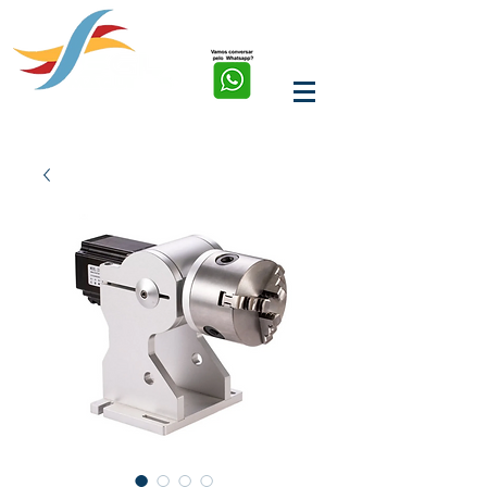
soluções em corte, solda,
marcação e limpeza a
laser de fibra