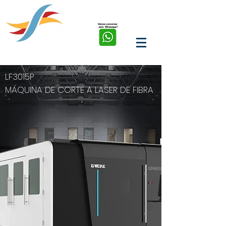
soluções em corte, solda,
marcação e limpeza a
laser de fibra
LF3015P
MÁQUINA DE CORTE A LASER DE FIBRA