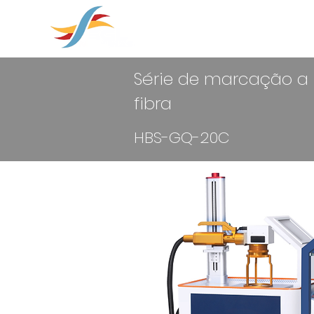
soluções em
HOME
SOBRE NÓS
Série de marcação a 
fibra
HBS-GQ-20C