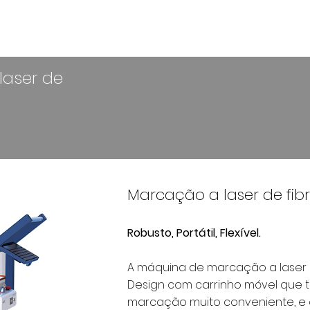
 corte, solda, marcação e limpeza a laser de fibra
PRODUTOS
CONSUMÍVEIS
SER
laser de
Marcação a laser de fi
Robusto, Portátil, Flexível.
A máquina de marcação a laser de 
Design com carrinho móvel que 
marcação muito conveniente, e 