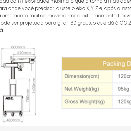
tada com flexibilidade máxima, o que a torna a mais a
onde você precisar, ajuste o eixo X, Y, Z e, após a ins
tremamente fácil de movimentar e extremamente flexível
e ser projetada para girar 180 graus, o que dá à GQ
çã