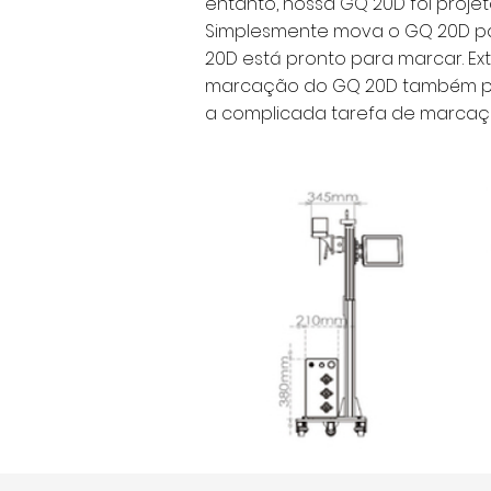
entanto, nossa GQ 20D foi proje
Simplesmente mova o GQ 20D para 
20D está pronto para marcar. Ex
marcação do GQ 20D também pod
a complicada tarefa de marca