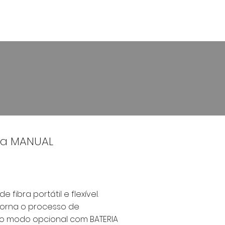
VIÇOS
GALERIAS
CONTATO
bra MANUAL
fibra portátil e flexível.
torna o processo de
o modo opcional com BATERIA